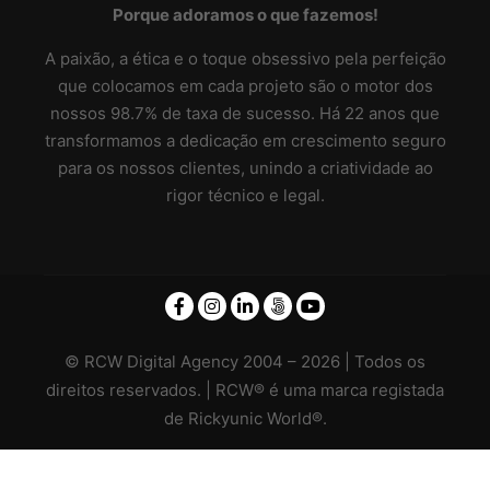
Porque adoramos o que fazemos!
A paixão, a ética e o toque obsessivo pela perfeição
que colocamos em cada projeto são o motor dos
nossos 98.7% de taxa de sucesso. Há 22 anos que
transformamos a dedicação em crescimento seguro
para os nossos clientes, unindo a criatividade ao
rigor técnico e legal.
© RCW Digital Agency 2004 – 2026 | Todos os
direitos reservados. | RCW® é uma marca registada
de Rickyunic World®.