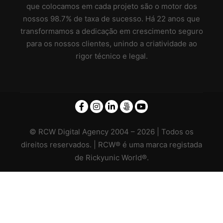
que colocamos em cada projeto são o motor dos
nossos 98.7% de taxa de sucesso. Há 22 anos que
transformamos a dedicação em crescimento seguro
para os nossos clientes, unindo a criatividade ao
rigor técnico e legal.
© RCW Digital Agency 2004 – 2026 | Todos os
direitos reservados. | RCW® é uma marca registada
de Rickyunic World®.