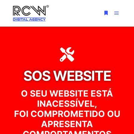
SOS WEBSITE
O SEU WEBSITE ESTÁ
INACESSÍVEL,
FOI COMPROMETIDO OU
APRESENTA