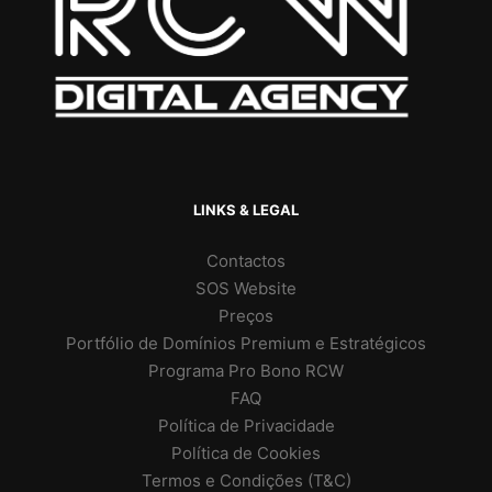
LINKS & LEGAL
Contactos
SOS Website
Preços
Portfólio de Domínios Premium e Estratégicos
Programa Pro Bono RCW
FAQ
Política de Privacidade
Política de Cookies
Termos e Condições (T&C)